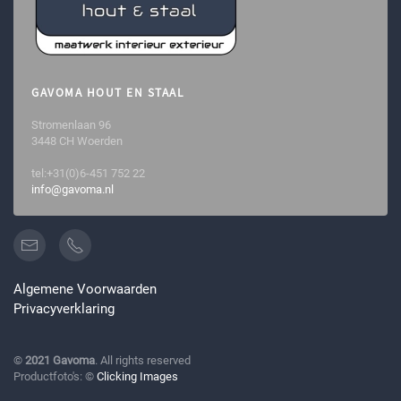
GAVOMA HOUT EN STAAL
Stromenlaan 96
3448 CH Woerden
tel:+31(0)6-451 752 22
info@gavoma.nl
Algemene Voorwaarden
Privacyverklaring
©
2021 Gavoma
. All rights reserved
Productfoto's: ©
Clicking Images