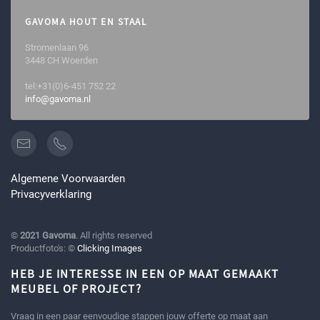
GAVOMA HOUT EN STAAL
Stromenlaan 96
3448 CH Woerden
tel:+31(0)6-451 752 22
info@gavoma.nl
Algemene Voorwaarden
Privacyverklaring
©
2021 Gavoma
. All rights reserved
Productfoto's: ©
Clicking Images
HEB JE INTERESSE IN EEN OP MAAT GEMAAKT
MEUBEL OF PROJECT?
Vraag in een paar eenvoudige stappen jouw offerte op maat aan